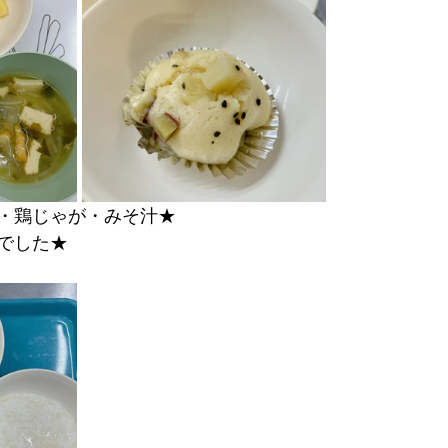
・鶏じゃが・みそ汁★
でした★