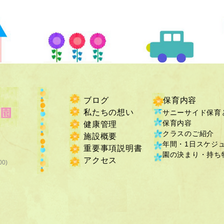
ブログ
保育内容
私たちの想い
サニーサイド保育
保育内容
健康管理
クラスのご紹介
施設概要
年間・1日スケジ
重要事項説明書
​園の決まり・持ち物
​アクセス
00)