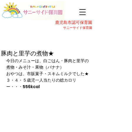
鹿児島市認可保育園
サニーサイド保育園
豚肉と里芋の煮物★
今日のメニューは、白ごはん・豚肉と里芋の
煮物・みそ汁・果物（バナナ）
おやつは、市販菓子・スキムミルクでした★
３・４・５歳児一人当たりの総カロリ
ー・・・556kcal