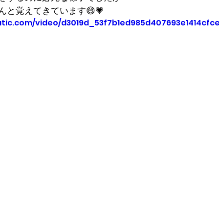
と覚えてきています😄💗
tatic.com/video/d3019d_53f7b1ed985d407693e1414cfc