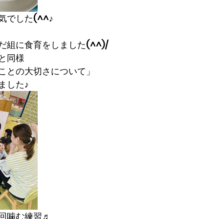
でした(^^♪
組に食育をしました(^^)/
と同様
ことの大切さについて」
ました♪
回噛む練習♬