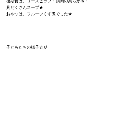
後期食は、リースピラフ・鶏肉の柔らか煮・
具だくさんスープ★
おやつは、フルーツくず煮でした★
子どもたちの様子☆彡