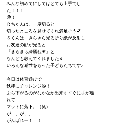
みんな初めてにしてはとても上手でし
た！！！
😜！
Ｒちゃんは、一度切ると
切ったところを見せてくれ満足そう💕
Ｓくんは、きらきら光る折り紙が反射し
お友達の顔が光ると
『きらきら綺麗ね💗』と
なんども教えてくれました♬
いろんな感性をもった子どもたちです♪
今日は体育遊びで
鉄棒にチャレンジ😁！
ぶら下がるのがなかなか出来ずすぐに手が離
れて
マットに落下。（笑）
が、、が、、、
がんばれー！！！