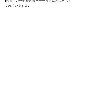
I君も、ガーゼをぎゅーーーっとにぎにぎして
くれていますよ♪