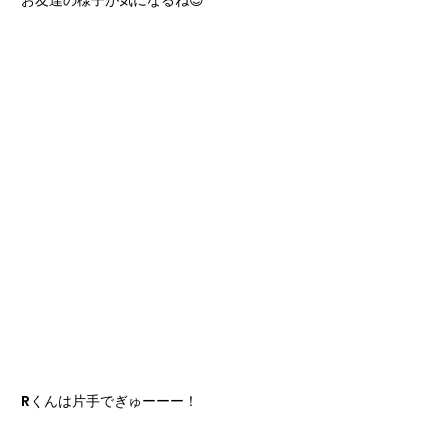
お友達の様子が気になるね😊
Rくんは片手でぎゅーーー！