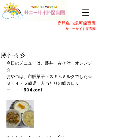
鹿児島市認可保育園
サニーサイド保育園
豚丼☆彡
今日のメニューは、豚丼・みそ汁・オレンジ
☆
おやつは、市販菓子・スキムミルクでした☆
３・４・５歳児一人当たりの総カロリ
ー・・・504kcal