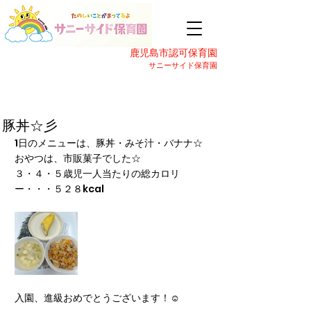
鹿児島市認可保育園
サニーサイド保育園
豚丼☆彡
1日のメニューは、豚丼・みそ汁・バナナ☆
おやつは、市販菓子でした☆
３・４・５歳児一人当たりの総カロリ
ー・・・５２８kcal
入園、進級おめでとうございます！☺