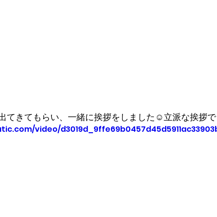
出てきてもらい、一緒に挨拶をしました☺️立派な挨拶で
static.com/video/d3019d_9ffe69b0457d45d5911ac3390