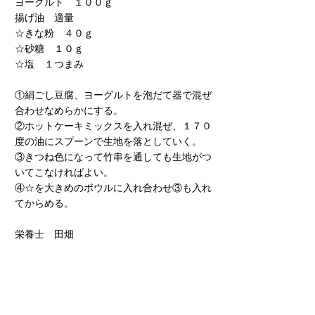
ヨーグルト　１００ｇ
揚げ油　適量
☆きな粉　４０ｇ
☆砂糖　１０ｇ
☆塩　１つまみ
①絹ごし豆腐、ヨーグルトを泡だて器で混ぜ
合わせなめらかにする。
②ホットケーキミックスを入れ混ぜ、１７０
度の油にスプーンで生地を落としていく。
③きつね色になって竹串を通しても生地がつ
いてこなければよい。
④☆を大きめのボウルに入れ合わせ③も入れ
てからめる。
栄養士　田畑