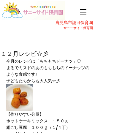
鹿児島市認可保育園
サニーサイド保育園
１２月レシピ☆彡
今月のレシピは「もちもちドーナツ」♡
まるでミスドのあのもちもちのドーナッツの
ような食感です♪
子どもたちからも大人気☆彡
【作りやすい分量】
ホットケーキミックス　１５０ｇ
絹ごし豆腐　１００ｇ（１/４丁）