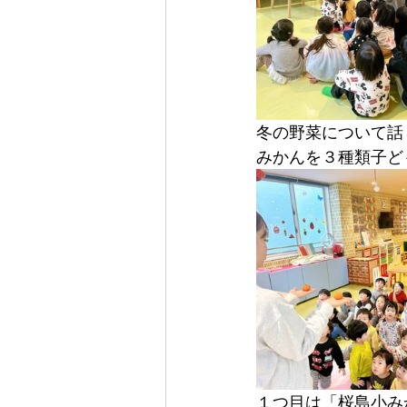
冬の野菜について話
みかんを３種類子ど
１つ目は「桜島小み