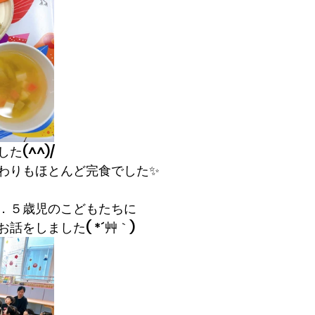
た(^^)/
わりもほとんど完食でした✨
．５歳児のこどもたちに
話をしました( *´艸｀)