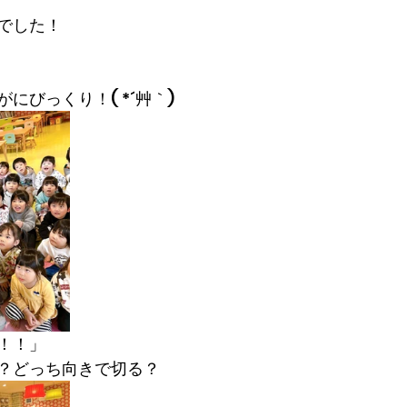
でした！
にびっくり！( *´艸｀)
！！」
？どっち向きで切る？