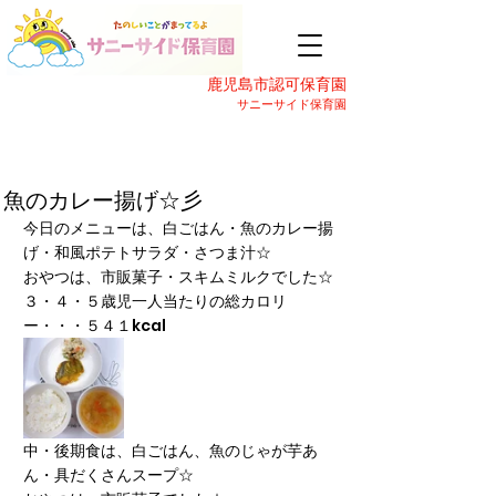
鹿児島市認可保育園
サニーサイド保育園
魚のカレー揚げ☆彡
今日のメニューは、白ごはん・魚のカレー揚
げ・和風ポテトサラダ・さつま汁☆
おやつは、市販菓子・スキムミルクでした☆
３・４・５歳児一人当たりの総カロリ
ー・・・５４１kcal
中・後期食は、白ごはん、魚のじゃが芋あ
ん・具だくさんスープ☆