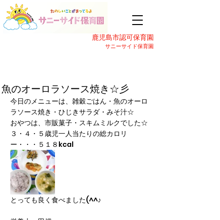
鹿児島市認可保育園
サニーサイド保育園
魚のオーロラソース焼き☆彡
今日のメニューは、雑穀ごはん・魚のオーロ
ラソース焼き・ひじきサラダ・みそ汁☆
おやつは、市販菓子・スキムミルクでした☆
３・４・５歳児一人当たりの総カロリ
ー・・・５１８kcal
とっても良く食べました(^^♪