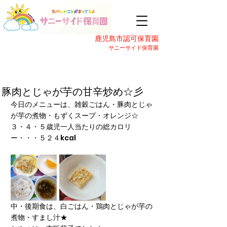
鹿児島市認可保育園
サニーサイド保育園
豚肉とじゃが芋の甘辛炒め☆彡
今日のメニューは、雑穀ごはん・豚肉とじゃ
が芋の煮物・もずくスープ・オレンジ☆
３・４・５歳児一人当たりの総カロリ
ー・・・５２４kcal
中・後期食は、白ごはん・鶏肉とじゃが芋の
煮物・すまし汁★