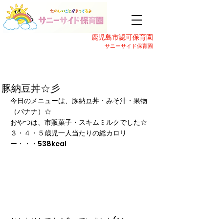
鹿児島市認可保育園
サニーサイド保育園
豚納豆丼☆彡
今日のメニューは、豚納豆丼・みそ汁・果物
（バナナ）☆
おやつは、市販菓子・スキムミルクでした☆
３・４・５歳児一人当たりの総カロリ
ー・・・538kcal