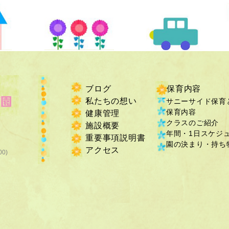
ブログ
保育内容
私たちの想い
サニーサイド保育
保育内容
健康管理
クラスのご紹介
施設概要
年間・1日スケジ
重要事項説明書
​園の決まり・持ち物
​アクセス
00)