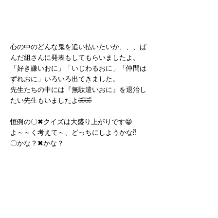
心の中のどんな鬼を追い払いたいか、、、ぱ
んだ組さんに発表もしてもらいましたよ。
「好き嫌いおに」「いじわるおに」「仲間は
ずれおに」いろいろ出てきました。
先生たちの中には『無駄遣いおに』を退治し
たい先生もいましたよ🤣🤣
恒例の〇✖クイズは大盛り上がりです😁
よ～～く考えて～、どっちにしようかな⁇
〇かな？✖かな？