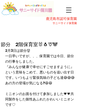
鹿児島市認可保育園
サニーサイド保育園
節分 2階保育室🐰🐧🦒🐼
2月3日は節分👹
一日早いですが、、、保育園では今日、節分
の行事をしました。
『みんなが健康で幸せにすごせますように』
という意味をこめて、悪いものを追い出す日
です。いつもより緊張気味の子ども達😅😅😅
あの方の登場が気になる❓😆😆
ミニオンのお面を付けて参加しました💗💗共
同製作をした個性あふれたかわいいミニオン
です♡