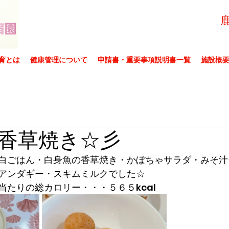
育とは
健康管理について
申請書・重要事項説明書一覧
施設概
香草焼き☆彡
白ごはん・白身魚の香草焼き・かぼちゃサラダ・みそ汁
アンダギー・スキムミルクでした☆
当たりの総カロリー・・・５６５kcal