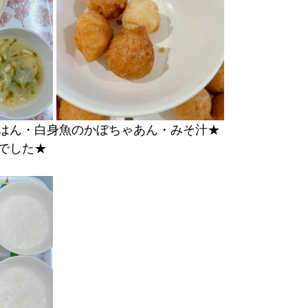
はん・白身魚のかぼちゃあん・みそ汁★
でした★