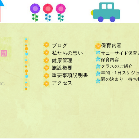
ブログ
保育内容
私たちの想い
サニーサイド保育
保育内容
健康管理
クラスのご紹介
施設概要
年間・1日スケジ
重要事項説明書
​園の決まり・持ち物
​アクセス
00)