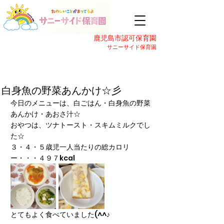
鹿児島市認可保育園
サニーサイド保育園
白身魚の野菜あんかけ☆彡
今日のメニューは、白ごはん・白身魚の野菜
あんかけ・あおさ汁☆
おやつは、ツナトースト・スキムミルクでし
た☆
３・４・５歳児一人当たりの総カロリ
ー・・・４９７kcal
とてもよく食べていました(^^♪