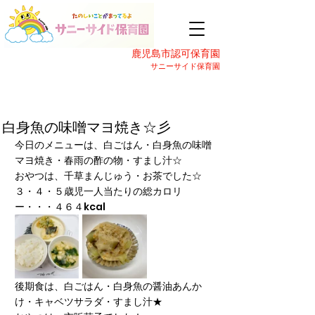
鹿児島市認可保育園
サニーサイド保育園
白身魚の味噌マヨ焼き☆彡
今日のメニューは、白ごはん・白身魚の味噌
マヨ焼き・春雨の酢の物・すまし汁☆
おやつは、千草まんじゅう・お茶でした☆
３・４・５歳児一人当たりの総カロリ
ー・・・４６４kcal
後期食は、白ごはん・白身魚の醤油あんか
け・キャベツサラダ・すまし汁★