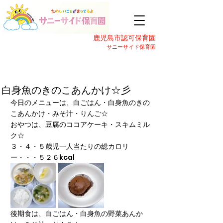
鹿児島市認可保育園
サニーサイド保育園
白身魚のきのこあんかけ☆彡
今日のメニューは、白ごはん・白身魚のきの
こあんかけ・みそ汁・りんご☆
おやつは、豆腐のココアケーキ・スキムミル
ク☆
３・４・５歳児一人当たりの総カロリ
ー・・・５２６kcal
後期食は、白ごはん・白身魚の野菜あんか