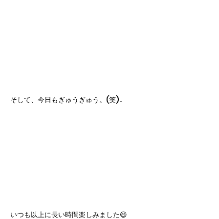
そして、今日もぎゅうぎゅう。(笑)↓
いつも以上に長い時間楽しみました😄