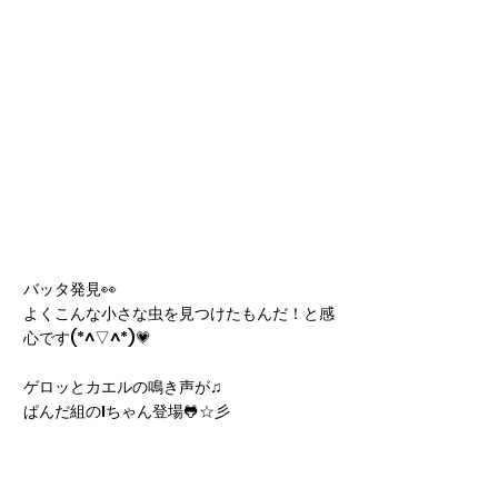
バッタ発見👀
よくこんな小さな虫を見つけたもんだ！と感
心です(*^▽^*)💗
ゲロッとカエルの鳴き声が♫
ぱんだ組のIちゃん登場🐸☆彡