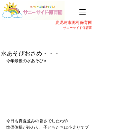
鹿児島市認可保育園
サニーサイド保育園
水あそびおさめ・・・
今年最後の水あそび♬
今日も真夏並みの暑さでしたね💦
準備体操が終わり、子どもたちは小走りでプ