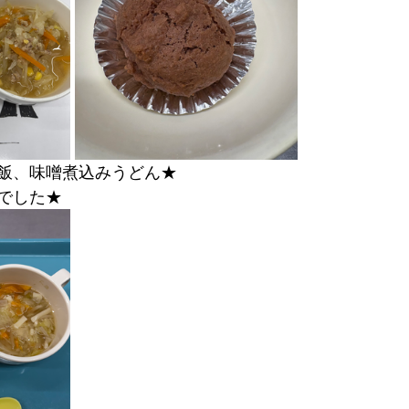
飯、味噌煮込みうどん★
でした★