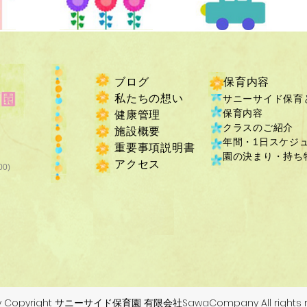
ブログ
保育内容
私たちの想い
サニーサイド保育
保育内容
健康管理
クラスのご紹介
施設概要
年間・1日スケジ
重要事項説明書
​園の決まり・持ち物
​アクセス
00)
by Copyright サニーサイド保育園 有限会社SawaCompany All rights r