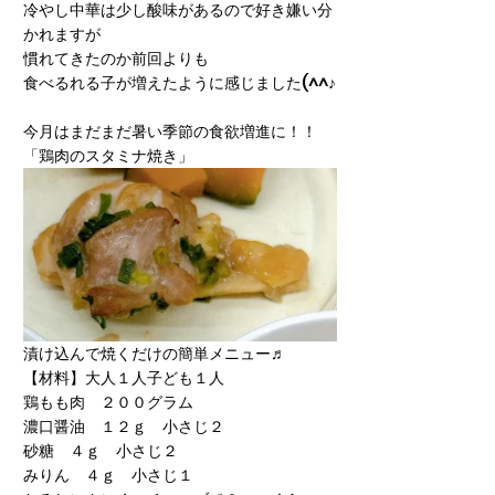
冷やし中華は少し酸味があるので好き嫌い分
かれますが
慣れてきたのか前回よりも
食べるれる子が増えたように感じました(^^♪
今月はまだまだ暑い季節の食欲増進に！！
「鶏肉のスタミナ焼き」
漬け込んで焼くだけの簡単メニュー♬
【材料】大人１人子ども１人
鶏もも肉　２００グラム
濃口醤油　１２ｇ　小さじ２
砂糖　４ｇ　小さじ２
みりん　４ｇ　小さじ１