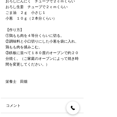
おろしにんにく　チューブで２ｃｍくらい
おろし生姜　チューブで２ｃｍくらい
ごま油　２ｇ　小さじ１
小葱　１０ｇ（２本分くらい）
【作り方】
①鶏もも肉を４等分くらいに切る。
②調味料と小口切りにした小葱を袋に入れ、
鶏もも肉を揉みこむ。
③鉄板に並べて１８０度のオーブンで約２０
分焼く。（ご家庭のオーブンによって焼き時
間を変更してください。）
栄養士　田畑
コメント