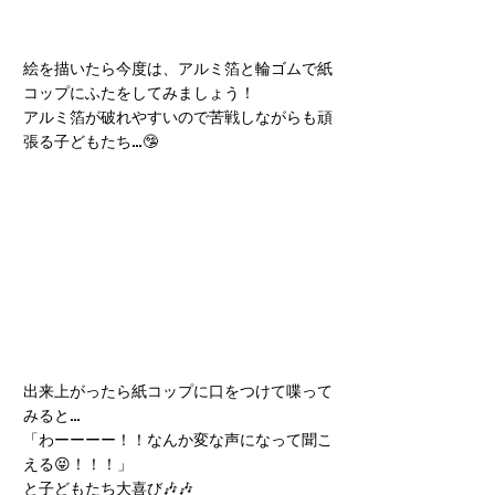
絵を描いたら今度は、アルミ箔と輪ゴムで紙
コップにふたをしてみましょう！
アルミ箔が破れやすいので苦戦しながらも頑
張る子どもたち…🤥
出来上がったら紙コップに口をつけて喋って
みると…
「わーーーー！！なんか変な声になって聞こ
える😝！！！」
と子どもたち大喜び🎶🎶