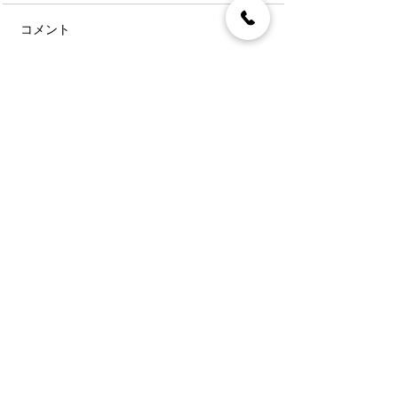
コメント
コメントを追加…
〒892-0846
鹿児島市加治屋町7-6