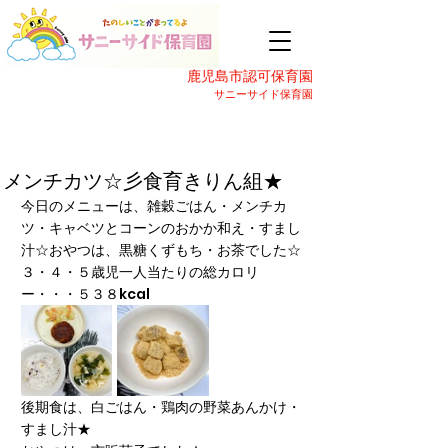
鹿児島市認可保育園
サニーサイド保育園
メンチカツ☆彡食育きりん組★
今日のメニューは、雑穀ごはん・メンチカ
ツ・キャベツとコーンのおかか和え・すまし
汁☆おやつは、黒糖くずもち・お茶でした☆
３・４・５歳児一人当たりの総カロリ
ー・・・５３８kcal
後期食は、白ごはん・鶏肉の野菜あんかけ・
すまし汁★