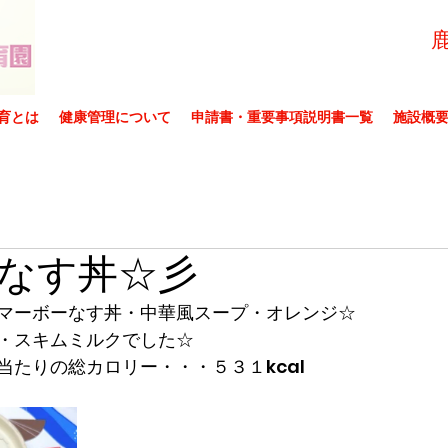
育とは
健康管理について
申請書・重要事項説明書一覧
施設概
なす丼☆彡
マーボーなす丼・中華風スープ・オレンジ☆
・スキムミルクでした☆
当たりの総カロリー・・・５３１kcal