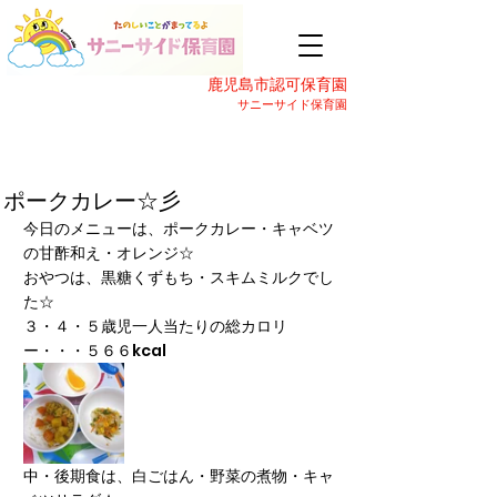
鹿児島市認可保育園
サニーサイド保育園
ポークカレー☆彡
今日のメニューは、ポークカレー・キャベツ
の甘酢和え・オレンジ☆
おやつは、黒糖くずもち・スキムミルクでし
た☆
３・４・５歳児一人当たりの総カロリ
ー・・・５６６kcal
中・後期食は、白ごはん・野菜の煮物・キャ