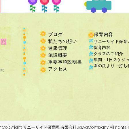
ブログ
保育内容
私たちの想い
サニーサイド保育
保育内容
健康管理
クラスのご紹介
施設概要
年間・1日スケジ
重要事項説明書
​園の決まり・持ち物
​アクセス
00)
by Copyright サニーサイド保育園 有限会社SawaCompany All rights r