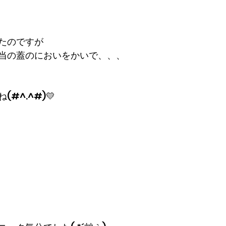
たのですが
当の蓋のにおいをかいで、、、
#^.^#)💛