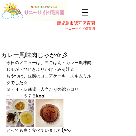
鹿児島市認可保育園
サニーサイド保育園
カレー風味肉じゃが☆彡
今日のメニューは、白ごはん・カレー風味肉
じゃが・ひじきふりかけ・みそ汁☆
おやつは、豆腐のココアケーキ・スキムミル
クでした☆
３・４・５歳児一人当たりの総カロリ
ー・・・５７５kcal
とっても良く食べていました(^^♪