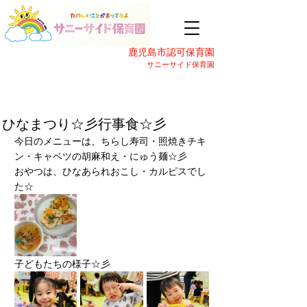
鹿児島市認可保育園
サニーサイド保育園
ひなまつり☆彡行事食☆彡
今日のメニューは、ちらし寿司・照焼きチキ
ン・キャベツの胡麻和え・にゅう麺☆彡
おやつは、ひなあられおこし・カルピスでし
た☆
子どもたちの様子☆彡