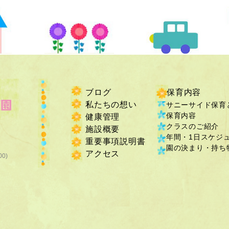
ブログ
保育内容
私たちの想い
サニーサイド保育
保育内容
健康管理
クラスのご紹介
施設概要
年間・1日スケジ
重要事項説明書
​園の決まり・持ち物
​アクセス
00)