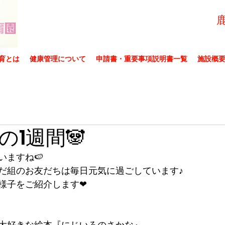
育とは
健康管理について
申請書・重要事項説明書一覧
施設概
の1週間🐼
いますね🍉
だ組のお友だちは毎日元気に過ごしています♪
様子をご紹介します❤
大好きな絵本『にじいろのさかな』