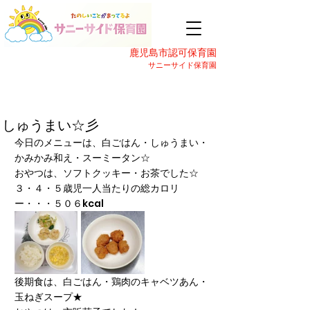
鹿児島市認可保育園
サニーサイド保育園
しゅうまい☆彡
今日のメニューは、白ごはん・しゅうまい・
かみかみ和え・スーミータン☆
おやつは、ソフトクッキー・お茶でした☆
３・４・５歳児一人当たりの総カロリ
ー・・・５０６kcal
後期食は、白ごはん・鶏肉のキャベツあん・
玉ねぎスープ★