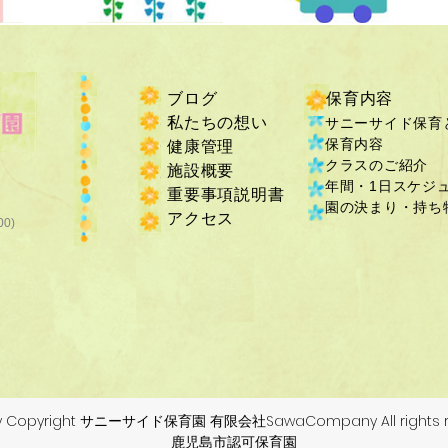
ブログ
保育内容
私たちの想い
サニーサイド保育
保育内容
健康管理
クラスのご紹介
施設概要
年間・1日スケジ
重要事項説明書
​園の決まり・持ち物
​アクセス
00)
by Copyright サニーサイド保育園 有限会社SawaCompany All rights r
鹿児島市認可保育園