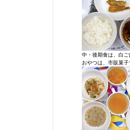
中・後期食は、白ご
おやつは、市販菓子