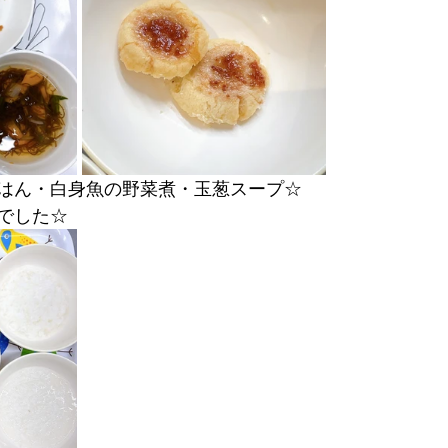
はん・白身魚の野菜煮・玉葱スープ☆
でした☆