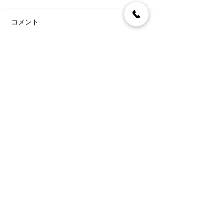
コメント
コメントを追加…
〒892-0846
鹿児島市加治屋町7-6