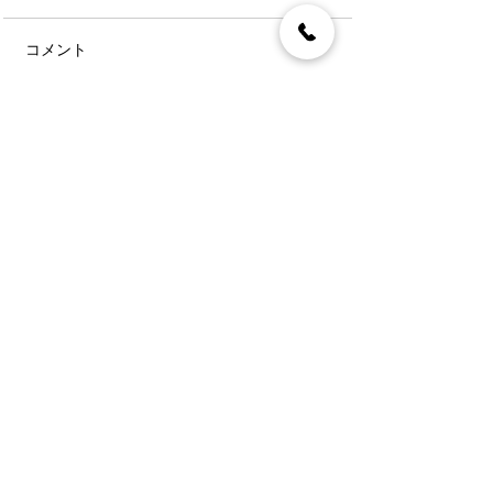
コメント
コメントを追加…
〒892-0846
鹿児島市加治屋町7-6