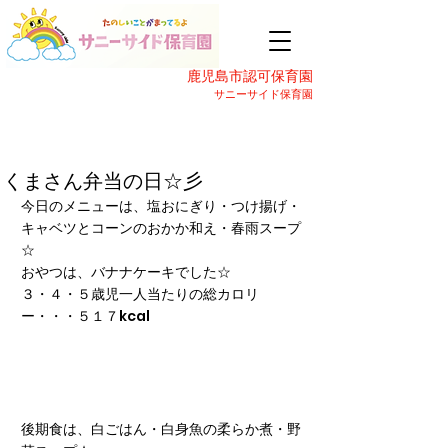
鹿児島市認可保育園
サニーサイド保育園
くまさん弁当の日☆彡
今日のメニューは、塩おにぎり・つけ揚げ・
キャベツとコーンのおかか和え・春雨スープ
☆
おやつは、バナナケーキでした☆
３・４・５歳児一人当たりの総カロリ
ー・・・５１７kcal
後期食は、白ごはん・白身魚の柔らか煮・野