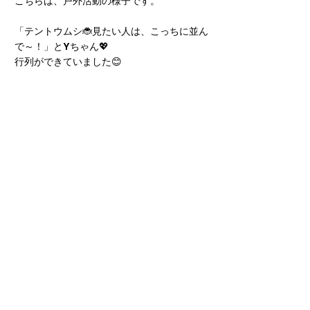
こちらは、戸外活動の様子です。
「テントウムシ🐞見たい人は、こっちに並ん
で～！」とYちゃん💖
行列ができていました😊