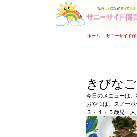
ホーム
サニーサイド保
きびなご
今日のメニューは、
おやつは、スノーボ
３・４・５歳児一人