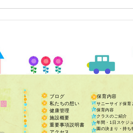
ブログ
保育内容
私たちの想い
サニーサイド保育
保育内容
健康管理
クラスのご紹介
施設概要
年間・1日スケジ
重要事項説明書
​園の決まり・持ち物
​アクセス