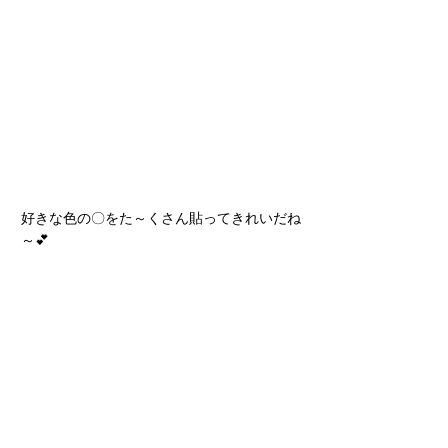
好きな色の〇をた～くさん貼ってきれいだね
～💕