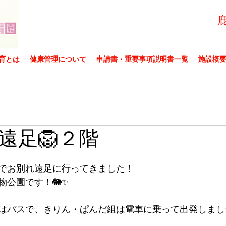
育とは
健康管理について
申請書・重要事項説明書一覧
施設概
遠足🦁２階
でお別れ遠足に行ってきました！
物公園です！🐘✨
はバスで、きりん・ぱんだ組は電車に乗って出発しました