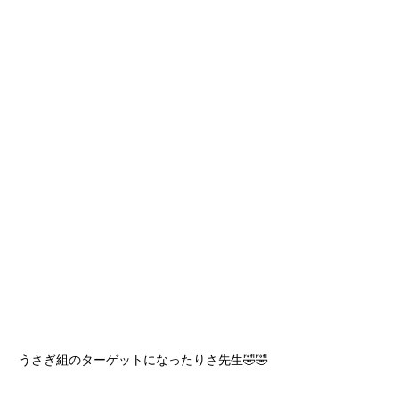
うさぎ組のターゲットになったりさ先生🤣🤣